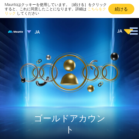
Mauntoはクッキーを使用しています。［続ける］をクリック
続ける
すると、これに同意したことになります。詳細は
こちらをク
リック
してください
JA
JA
ゴールドアカウン
ト