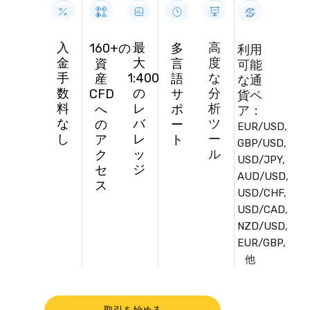
入
最
高
160+の
多
利用
金
大
度
資
言
可能
手
1:400
な
産
語
な通
数
の
分
CFD
サ
貨ペ
料
レ
析
へ
ポ
ア：
な
バ
ツ
の
ー
EUR/USD,
し
レ
ー
ア
ト
GBP/USD,
ッ
ル
ク
USD/JPY,
ジ
セ
AUD/USD,
ス
USD/CHF,
USD/CAD,
NZD/USD,
EUR/GBP,
他