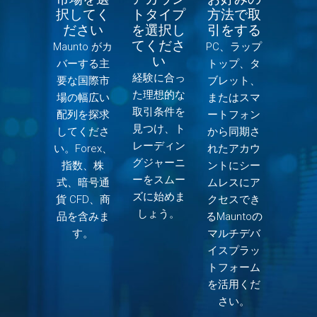
択してく
トタイプ
方法で取
ださい
を選択し
引をする
てくださ
Maunto がカ
PC、ラップ
い
バーする主
トップ、タ
経験に合っ
要な国際市
ブレット、
た理想的な
場の幅広い
またはスマ
取引条件を
配列を探求
ートフォン
見つけ、ト
してくださ
から同期さ
レーディン
い。Forex、
れたアカウ
グジャーニ
指数、株
ントにシー
ーをスムー
式、暗号通
ムレスにア
ズに始めま
貨 CFD、商
クセスでき
しょう。
品を含みま
るMauntoの
す。
マルチデバ
イスプラッ
トフォーム
を活用くだ
さい。