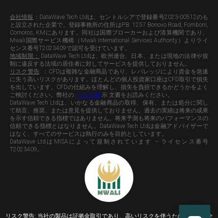
会社情報
：
DataWave Tech Ltdは、セントルシアで登録番号2023-00512のも
と設立された企業で、登録事務所の住所はP.B. 1257 Bonovo Road, Fomboni,
Comoros, KMにあります。同社は国際ブローカーおよび清算機関であり、
Mwali国際サービス機構（Mwali International Services Authority）よりライ
センス番号T2023409で認可を受けています。
地域制限：
DataWave Tech Ltdは、欧州連合、日本、または現地の法律や規
制に違反する法域の居住者に対してサービスを提供しておりません。
リスク警告
: ：CFDは複雑な金融商品であり、レバレッジにより資金を急速
に失う高いリスクがあります。ほとんどの個人投資家口座はCFD取引で損失
を出しています。CFDの仕組みを理解し、損失を負担できるかどうかをよく
ご検討ください。弊社の
リスク開
示 文書をお読みください。
DataWave Tech Ltdは、いかなる金融商品の取得、保有、または処分に関し
て助言、推奨、または意見を提供しておりません。過去の実績は将来の成果
を示す信頼できる指標ではありません。将来予測も将来のパフォーマンスの
信頼できる指標とはなりません。DataWave Tech Ltdは金融アドバイザーで
はなく、すべてのサービスは執行のみを目的としています。
DataWave LtdはMISAによって規制されています – ライセンス番号
T2023409。
リスク警告:
当社の製品は証拠金取引であり、高いリスクを伴うため、資本の全