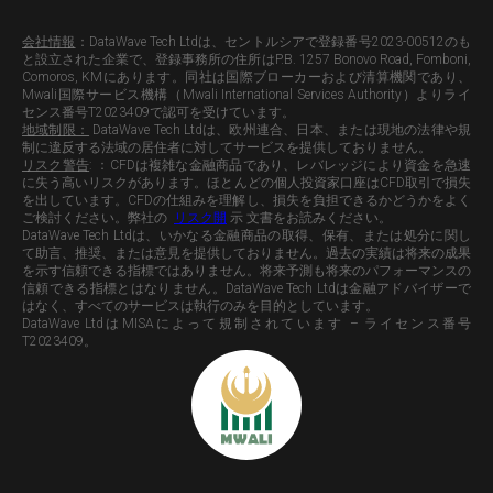
会社情報
：
DataWave Tech Ltdは、セントルシアで登録番号2023-00512のも
と設立された企業で、登録事務所の住所はP.B. 1257 Bonovo Road, Fomboni,
Comoros, KMにあります。同社は国際ブローカーおよび清算機関であり、
Mwali国際サービス機構（Mwali International Services Authority）よりライ
センス番号T2023409で認可を受けています。
地域制限：
DataWave Tech Ltdは、欧州連合、日本、または現地の法律や規
制に違反する法域の居住者に対してサービスを提供しておりません。
リスク警告
: ：CFDは複雑な金融商品であり、レバレッジにより資金を急速
に失う高いリスクがあります。ほとんどの個人投資家口座はCFD取引で損失
を出しています。CFDの仕組みを理解し、損失を負担できるかどうかをよく
ご検討ください。弊社の
リスク開
示 文書をお読みください。
DataWave Tech Ltdは、いかなる金融商品の取得、保有、または処分に関し
て助言、推奨、または意見を提供しておりません。過去の実績は将来の成果
を示す信頼できる指標ではありません。将来予測も将来のパフォーマンスの
信頼できる指標とはなりません。DataWave Tech Ltdは金融アドバイザーで
はなく、すべてのサービスは執行のみを目的としています。
DataWave LtdはMISAによって規制されています – ライセンス番号
T2023409。