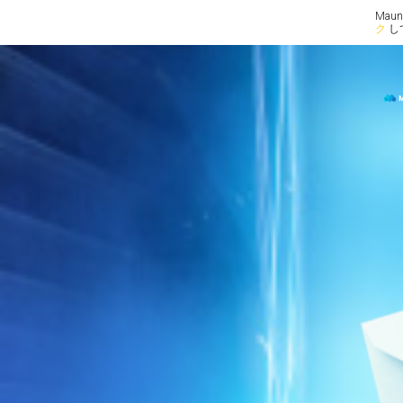
Ma
ク
し