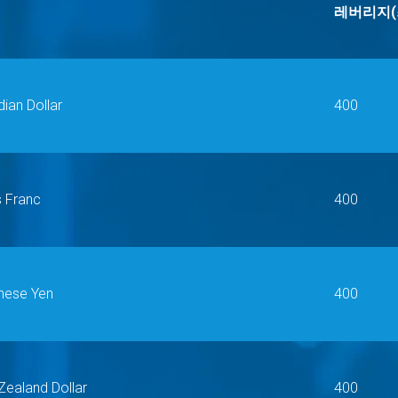
레버리지(
dian Dollar
400
s Franc
400
anese Yen
400
Zealand Dollar
400