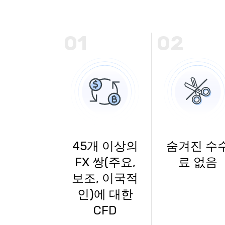
01
02
45개 이상의
숨겨진 수
FX 쌍(주요,
료 없음
보조, 이국적
인)에 대한
CFD