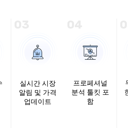
03
04
0
수
프로페셔널
실시간 시장
분석 툴킷 포
알림 및 가격
함
업데이트