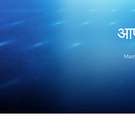
आप
Maunto