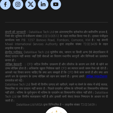
कंपनी की जानकारी
：
DataWave Tech Ltd एक अंतरराष्ट्रीय ब्रोकरेज और क्लीयरिंग हाउस है,
जिसे सेंट लूसिया में पंजीकरण संख्या 2023-00512 के तहत शामिल किया गया है। इसका पंजीकृत
कार्यालय पता P.B. 1257 Bonovo Road, Fomboni, Comoros, KM है। यह कंपनी
Mwali International Services Authority द्वारा लाइसेंस संख्या T2023409 के तहत
लाइसेंस प्राप्त है।
क्षेत्रीय प्रतिबंध:
DataWave Tech Ltd यूरोपीय संघ, जापान या किसी अन्य ऐसे क्षेत्राधिकार में
सेवाएं प्रदान नहीं करता जहाँ ऐसी सेवाओं का वितरण स्थानीय कानूनों और विनियमों का उल्लंघन
करता हो।
जोखिम चेतावनी
: ：CFD जटिल वित्तीय उपकरण हैं और लीवरेज के कारण धन तेजी से खोने का
उच्च जोखिम होता है। अधिकांश खुदरा निवेशक खाते CFD का व्यापार करते समय पैसा खो देते हैं।
आपको यह विचार करना चाहिए कि क्या आप समझते हैं कि CFD कैसे काम करते हैं और क्या आप
अपने धन के नुकसान के उच्च जोखिम को वहन कर सकते हैं। कृपया हमारे
जोखिम प्रकटीकरण
दस्तावेज़ को पढ़ें।
DataWave Tech Ltd किसी भी वित्तीय उत्पाद को खरीदने, रखने या बेचने के संबंध में कोई सलाह,
सिफारिश या राय प्रदान नहीं करता है। पिछले प्रदर्शन भविष्य के परिणामों का विश्वसनीय संकेतक
नहीं होते। भविष्य के पूर्वानुमान भी भविष्य के प्रदर्शन का विश्वसनीय संकेत नहीं होते। DataWave
Tech Ltd एक वित्तीय सलाहकार नहीं है और इसकी सभी सेवाएं केवल निष्पादन के आधार पर दी
जाती हैं।
DataWave Ltd MISA द्वारा विनियमित है – लाइसेंस संख्या T2023409।