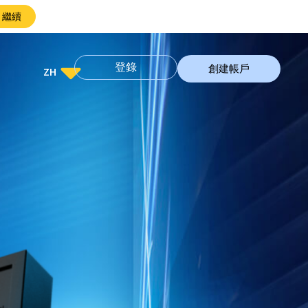
繼續
登錄
創建帳戶
ZH