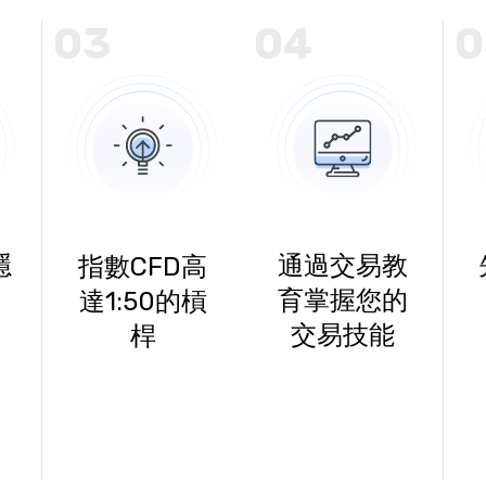
03
04
0
隱
通過交易教
指數CFD高
育掌握您的
達1:50的槓
交易技能
桿