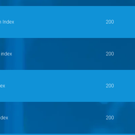
h Index
200
 index
200
dex
200
ndex
200