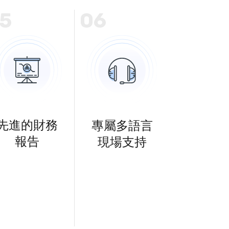
5
06
先進的財務
專屬多語言
報告
現場支持