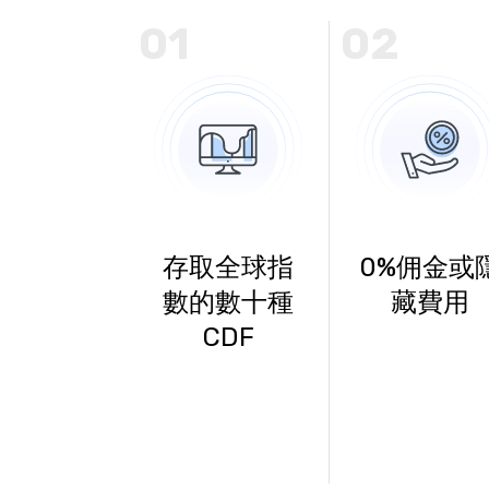
01
02
存取全球指
0%佣金或
數的數十種
藏費用
CDF